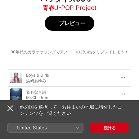
青春J-POP Project
プレビュー
90年代のカラオケソングでアノコロの思い出をリプレイしよう！
曲
時間
Boys & Girls
浜崎あゆみ
名もなき詩
Mr.Children
WOW WAR TONIGHT~時には起こせよムーヴメ
他の国を選択して、お住まいの地域に特化したコ
ント~(TWO MILLION MIX)
ンテンツをご覧ください
H Jungle With t
Choo Choo TRAIN
United States
続ける
ZOO