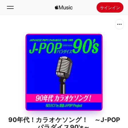
サインイン
検索
ホーム
新着おすすめ
Apple Musicをインストール
ラジオ
90年代！カラオケソング！ ～J-POP
パラダイス90's～